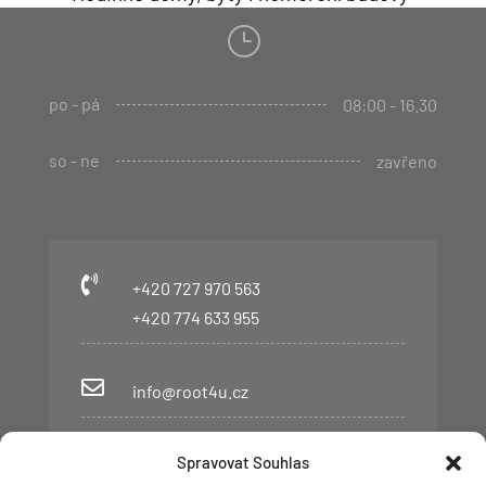
}
po - pá
08:00 - 16.30
so - ne
zavřeno

+420 727 970 563
+420 774 633 955

info@root4u.cz

Spravovat Souhlas
Palackého 650, Lomnice nad